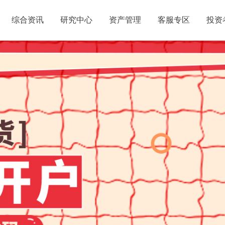
综合资讯
研究中心
资产管理
客服专区
投资
告
合资讯
公司简介
营业网点
客服专区
投资者园地
经济
产品
能源化工
机构报告
北京分公司
开户指南
风险提示
金融
金融期货
模拟交易
邯郸营业部
专题报告
期货基础
商品期货
银期转账
石家庄营业部
政策法规
账单查询
交易规则
天津分公司
应急交易
反洗钱
业
唐
公司动态
上海分公司
湖南分公司
江苏分公司
淄博营业部
辽宁
诚聘英才
信息公示
本情况
公司历史
高管人员信息
从业人员信息
股东信息
诚
司保证金账户
营业部基本信息
开户人员公示
居间人信息
子
资咨询信息公示