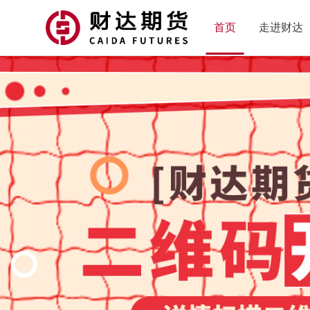
首页
走进财达
研究报
综
金属
宏观
农
基
公
投