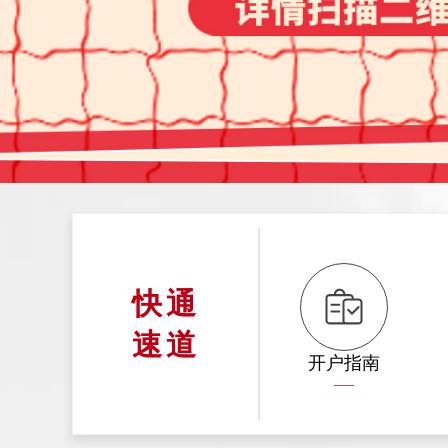
快
通
速
道
开户指南